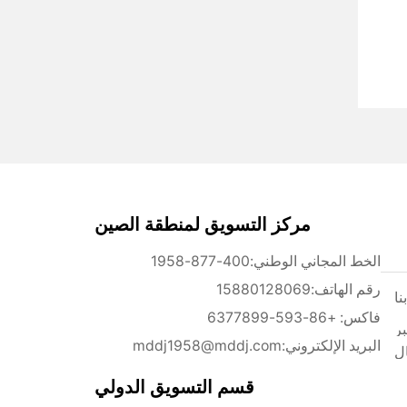
مركز التسويق لمنطقة الصين
الخط المجاني الوطني:
400-877-1958
رقم الهاتف:
15880128069
نا
فاكس: +86-593-6377899
بر
نت
البريد الإلكتروني:
mddj1958@mddj.com
ل
قسم التسويق الدولي