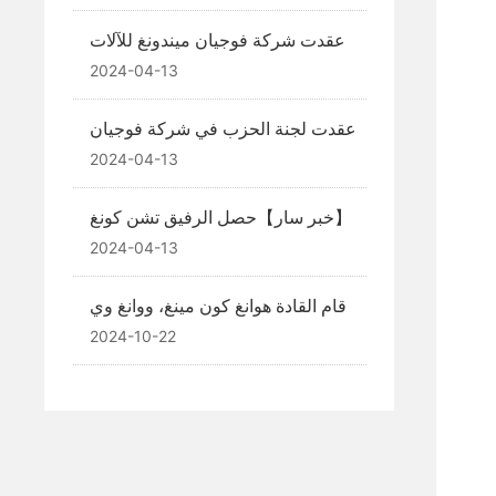
والمسير معًا·صناعة المستقبل الذكي»
عقدت شركة فوجيان ميندونغ للآلات
الكهربائية المحدودة اجتماعًا لمركز
2024-04-13
التعلم النظري للمجلس الحزبي
(الموسّع).
عقدت لجنة الحزب في شركة فوجيان
ميندونغ للآلات الكهربائية المحدودة
2024-04-13
اجتماع التعبئة والتنشيط لدراسة وتنفيذ
أفكار شي جين بينغ حول الاشتراكية
【خبر سار】حصل الرفيق تشن كونغ
ذات الخصائص الصينية في العصر
جيان من شركة فوجيان ميندونغ للآلات
2024-04-13
الجديد.
الكهربائية المحدودة على لقب «حرفي
هانتشنغ».
قام القادة هوانغ كون مينغ، ووانغ وي
تشونغ، ووانغ شو ون، وغيرهم بزيارة
2024-10-22
تفقدية وبحثية لجناح شركة مين دونغ
للآلات الكهربائية في معرض كانتون.