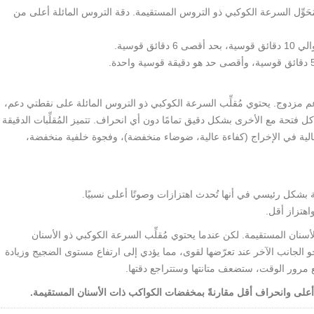
ُحَوِّل السرعة الكوكبي ذو التروس المستقيمة. دقة التروس المائلة أعلى من
 قوسية.
م مزدوج. يحتوي مُقلِّب السرعة الكوكبي ذو التروس المائلة على نقطتي دعم،
تروس一体化، ويجب أن تتطابق كل فتحة مع الأخرى بشكل دقيق تمامًا دون أي انحراف. تتميز المُقلِّبات الدقيقة
عالية في الإخراج (كفاءة عالية، ضوضاء منخفضة)، وفجوة خلفية منخفضة،
شكل رئيسي في أنها تُحدث اهتزازات وصوتًا أعلى نسبيًا.
اهتزاز أقل.
سنان المستقيمة. لكن عندما يحتوي مُقلِّب السرعة الكوكبي ذو الأسنان
لجانب الآخر عند تعرّضها لقوى، مما يؤدي إلى ارتفاع مستوى الضجيج وزيادة
مرور الوقت، ستضعف متانتها وستتراجع دقتها.
أعلى وانحراف أقل مقارنةً بمخفضات الكواكب ذات الأسنان المستقيمة.