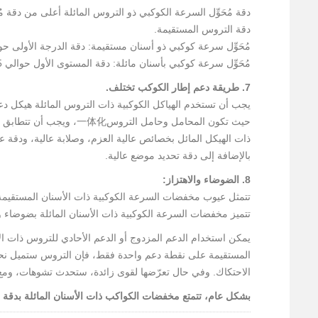
9
دقة مُحَوِّل السرعة الكوكبي ذو التروس المائلة أعلى من دقة م
1
دقة التروس المستقيمة.
5
مُحَوِّل سرعة كوكبي ذو أسنان مستقيمة: دقة الدرجة الأولى حوالي 10 دقائق قوسية، بحد أقصى 6 دقائق
9
مُحَوِّل سرعة كوكبي بأسنان مائلة: دقة المستوى الأول حوالي 5 دقائق قوسية، وأقصى حد هو دقيقة قوسية واحدة.
8
9
7. طريقة دعم إطار الكوكب تختلف.
@
يجب أن تستخدم الهياكل الكوكبية ذات التروس المائلة هيكل دع
7
حيث تكون المحامل وحامل ال
m
ذات الهيكل المائل بخصائص عالية العزم، وصلابة عالية، ودقة 
d
بالإضافة إلى دقة تحديد موضع عالية.
8. الضوضاء والاهتزاز:
d
تتمثل عيوب مخفضات السرعة الكوكبية ذات الأسنان المستقيمة ب
j
تتميز مخفضات السرعة الكوكبية ذات الأسنان المائلة بضوضاء و
.
يمكن استخدام الدعم المزدوج أو الدعم الأحادي للتروس ذات الأ
المستقيمة على نقطة دعم واحدة فقط، فإن التروس ستميل نحو ا
c
الاحتكاك. وفي حال تعرّضها لقوى زائدة، ستحدث تشوهات، ومع 
o
بشكل عام، تتمتع مخفضات الكواكب ذات الأسنان المائلة بدقة 