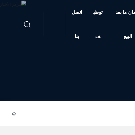
ن ما بعد
توظي
اتصل
البيع
ف
بنا