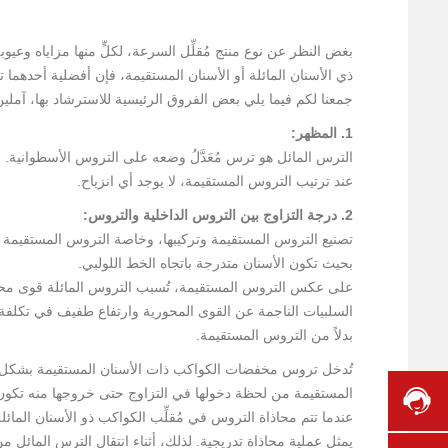
بغض النظر عن نوع منتج مُقلِّل السرعة، لكلٍّ منها مزاياه وعيو
ذي الأسنان المائلة أو الأسنان المستقيمة، فإن أفضلية أحدهم
جمعنا لكم فيما يلي بعض الفروق الرئيسية للاسترشاد بها، آملي
1. المظهر:
الترس المائل هو ترس مُعَدَّلُ وضعه على التروس الأسطوانية.
عند ترتيب التروس المستقيمة، لا يوجد أي انزياح.
2. درجة التزاوج بين التروس الداخلية والتروس:
تصنيع التروس المستقيمة وتركيبها، وخاصة التروس المستقيمة ا
بحيث تكون الأسنان متدرجة باتجاه الخط اللولبي.
على عكس التروس المستقيمة، تُسبب التروس المائلة قوى محورية س
السلبيات الناجمة عن القوى المحورية وارتفاع طفيف في تكلفة
بدلاً من التروس المستقيمة.
تُدخل تروس مخفضات الكواكب ذات الأسنان المستقيمة بشكل مب
ا
المستقيمة من لحظة دخولها في التزاوج حتى خروجها منه تكون 
ل
ا
عندما تتم محاذاة التروس في مُقلِّب الكواكب ذو الأسنان الم
ل
خ
يمثل عملية محاذاة تدريجية. لذلك، أثناء انتقال الترس المائل 