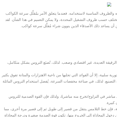
به والظروف المناسبة لاستخدامه. فعندما يتعلق الأمر بمُقلِّل سرعة الكواكب
ا تختلف حسب ظروف التشغيل المحددة، ولا يمكن التعميم في هذا الشأن. لقد
ن أن يساعد ذلك الأصدقاء الذين ينوون شراء مُقلِّل سرعة كواكب.
لرقيقة العديدة، غير اقتصادي وصعب. لذلك، تُصنَع التروس بشكل متكامل،
لبية، إلا أن الفوائد التي تجلبها من ناحية الاهتزازات والمتانة تفوق بكثير
 التصنيع. لذلك، في صناعة مخفضات السرعة، يُفضل استخدام التروس المائلة
اشر في التزاوج/تخرج منه مباشرةً، ولذلك فإن القوة الصدمية للتروس
كبيرة.
ائلة، فإن خط التلامس ينتقل من قصير إلى طويل ثم إلى قصير مرة أخرى، مما
من دخول المحاذاة إلى الخروج منها، تكون قوة الصدمة صغيرة ودرجة المحاذاة