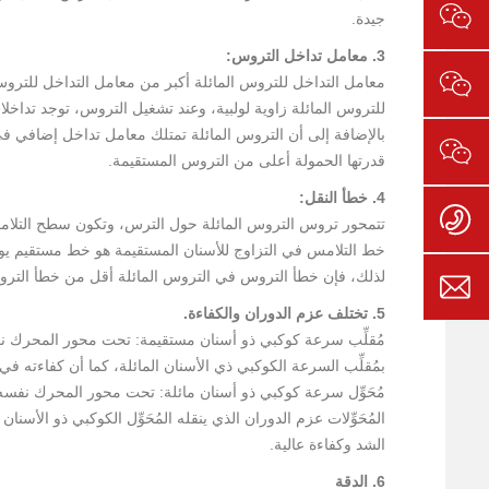
م
ط
جيدة.
ا
و
ل
ا
3. معامل تداخل التروس:
ع
س
معامل التداخل للتروس المائلة أكبر من معامل التداخل للترو
ا
د
للتروس المائلة زاوية لولبية، وعند تشغيل التروس، توجد تداخل
:
خ
8
ن
بالإضافة إلى أن التروس المائلة تمتلك معامل تداخل إضافي في
:
:
قدرتها الحمولة أعلى من التروس المستقيمة.
4
0
4. خطأ النقل:
0
0
1
0
-
تتمحور تروس التروس المائلة حول الترس، وتكون سطح التلامس في
2
-
خط التلامس في التزاوج للأسنان المستقيمة هو خط مستقيم يوا
8
8
4
لذلك، فإن خطأ التروس في التروس المائلة أقل من خطأ التر
m
7
:
9
0
7
5. تختلف عزم الدوران والكفاءة.
0
d
-
مُقلِّب سرعة كوكبي ذو أسنان مستقيمة: تحت محور المحرك نفسه
5
1
بمُقلِّب السرعة الكوكبي ذي الأسنان المائلة، كما أن كفاءته ف
9
d
مُحَوِّل سرعة كوكبي ذو أسنان مائلة: تحت محور المحرك نفسه، ت
0
5
8
j
المُحَوِّلات عزم الدوران الذي ينقله المُحَوِّل الكوكبي ذو الأسن
5
الشد وكفاءة عالية.
1
9
6. الدقة